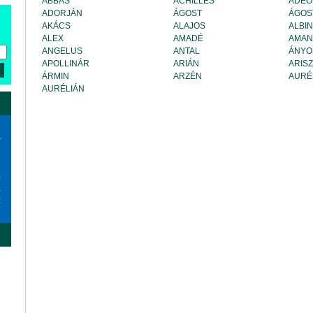
ABBÁS
ACHILLES
ADEO
ADORJÁN
ÁGOST
ÁGOS
AKÁCS
ALAJOS
ALBIN
ALEX
AMADÉ
AMA
ANGELUS
ANTAL
ÁNYO
APOLLINÁR
ARIÁN
ARISZ
ÁRMIN
ARZÉN
AURÉ
AURÉLIÁN
a
6
3
0