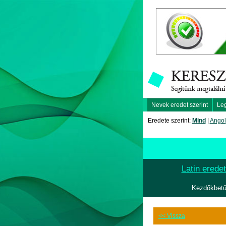
Nevek eredet szerint
Le
Eredete szerint:
Mind
|
Angol
Latin erede
Kezdőkbetű
<< Vissza