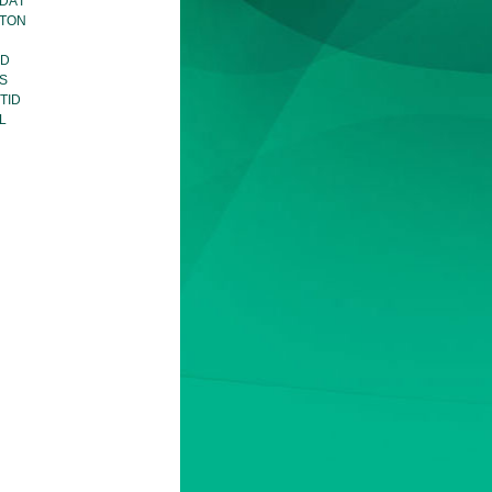
DÁT
TON
ND
S
TID
L