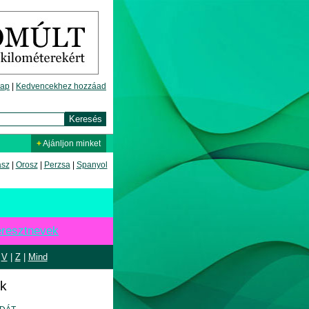
lap
|
Kedvencekhez hozzáad
+
Ajánljon minket
asz
|
Orosz
|
Perzsa
|
Spanyol
keresztnevek
|
V
|
Z
|
Mind
ek