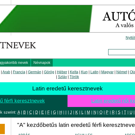
Nyitó
ggyakoribb nevek
Névnapok
|
Arab
|
Francia
|
Germán
|
Görög
|
Héber
|
Kelta
|
Kun
|
Latin
|
Magyar
|
Német
|
Ol
|
Szláv
|
Török
Latin eredetű keresztnevek
tű férfi keresztnevek
Latin eredetű női 
k szerint:
A
|
B
|
C
|
D
|
E
|
F
|
G
|
H
|
I
|
J
|
K
|
L
|
M
|
N
|
O
|
P
|
R
|
S
|
T
|
U
"A" kezdőbetűs latin eredetű férfi keresztnev