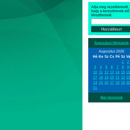
Adja meg vezetéknevét,
hogy a keresztnevek elé
illeszthessük:
Augusztusi Névnapok
Augusztus 2026
Hé
Ke
Sz
Cs
Pé
Sz
V
1
2
3
4
5
6
7
8
9
10
11
12
13
14
15
1
17
18
19
20
21
22
2
24
25
26
27
28
29
3
31
Mai névnapok