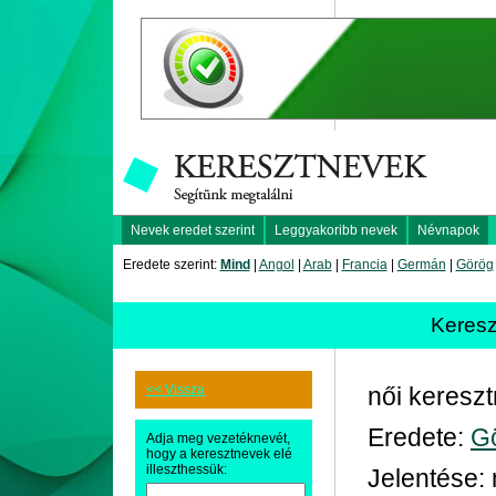
Nevek eredet szerint
Leggyakoribb nevek
Névnapok
Eredete szerint:
Mind
|
Angol
|
Arab
|
Francia
|
Germán
|
Görög
Keres
<< Vissza
női keresz
Eredete:
G
Adja meg vezetéknevét,
hogy a keresztnevek elé
illeszthessük:
Jelentése: 