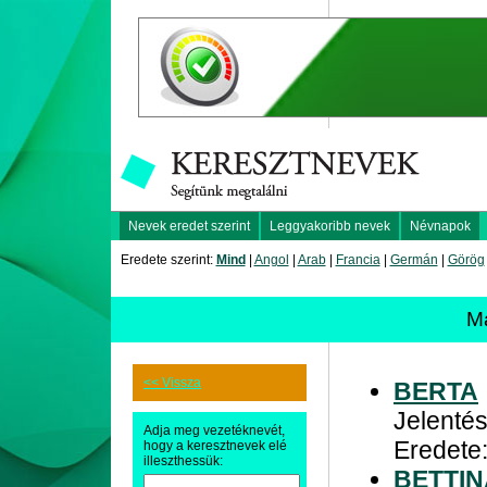
Nevek eredet szerint
Leggyakoribb nevek
Névnapok
Eredete szerint:
Mind
|
Angol
|
Arab
|
Francia
|
Germán
|
Görög
M
<< Vissza
BERTA
Jelentés
Adja meg vezetéknevét,
Eredete
hogy a keresztnevek elé
illeszthessük:
BETTIN