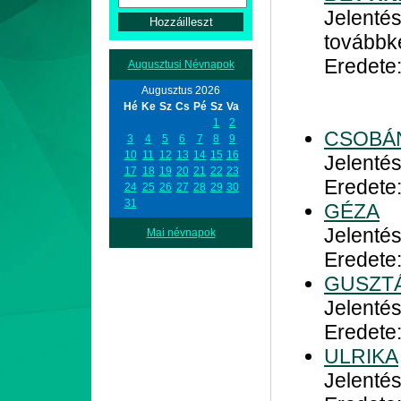
Jelentés
továbbk
Eredete:
Augusztusi Névnapok
Augusztus 2026
Hé
Ke
Sz
Cs
Pé
Sz
Va
1
2
CSOBÁ
3
4
5
6
7
8
9
10
11
12
13
14
15
16
Jelentés
17
18
19
20
21
22
23
Eredete
24
25
26
27
28
29
30
31
GÉZA
Jelenté
Mai névnapok
Eredete
GUSZT
Jelenté
Eredete
ULRIKA
Jelentés