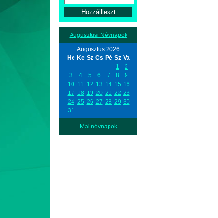
Augusztusi Névnapok
Augusztus 2026
Hé
Ke
Sz
Cs
Pé
Sz
Va
1
2
3
4
5
6
7
8
9
10
11
12
13
14
15
16
17
18
19
20
21
22
23
24
25
26
27
28
29
30
31
Mai névnapok