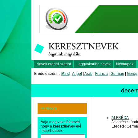
Nevek eredet szerint
Leggyakoribb nevek
Névnapok
Eredete szerint:
Mind
|
Angol
|
Arab
|
Francia
|
Germán
|
Görög
decem
<< Vissza
ALFRÉDA
Adja meg vezetéknevét,
Jelentése: tünd
hogy a keresztnevek elé
Eredete: Germ
illeszthessük: