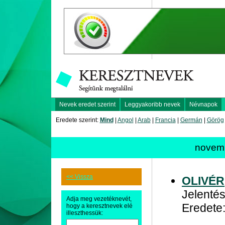
Nevek eredet szerint
Leggyakoribb nevek
Névnapok
Eredete szerint:
Mind
|
Angol
|
Arab
|
Francia
|
Germán
|
Görög
novem
<< Vissza
OLIVÉR
Jelentés
Adja meg vezetéknevét,
Eredete:
hogy a keresztnevek elé
illeszthessük: