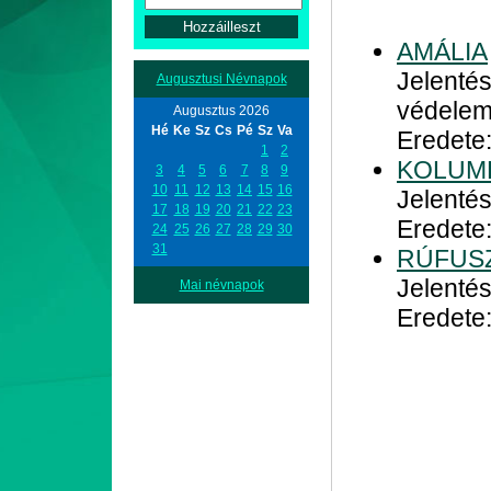
AMÁLIA
Jelentés
Augusztusi Névnapok
védele
Augusztus 2026
Hé
Ke
Sz
Cs
Pé
Sz
Va
Eredete
1
2
KOLUM
3
4
5
6
7
8
9
10
11
12
13
14
15
16
Jelenté
17
18
19
20
21
22
23
Eredete:
24
25
26
27
28
29
30
31
RÚFUS
Jelentés
Mai névnapok
Eredete: