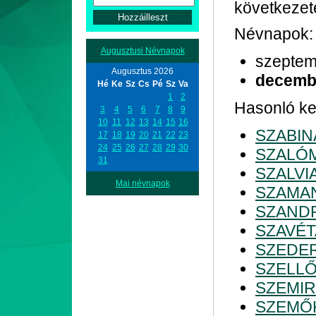
következet
Névnapok:
Augusztusi Névnapok
szeptem
Augusztus 2026
decemb
Hé
Ke
Sz
Cs
Pé
Sz
Va
1
2
Hasonló ke
3
4
5
6
7
8
9
10
11
12
13
14
15
16
SZABIN
17
18
19
20
21
22
23
24
25
26
27
28
29
30
SZALÓ
31
SZALVI
Mai névnapok
SZAMA
SZAND
SZAVÉT
SZEDE
SZELL
SZEMIR
SZEMŐ