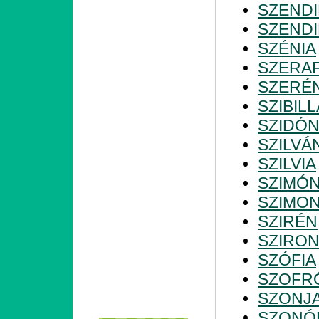
SZENDI
SZENDI
SZÉNIA
SZERAF
SZERÉ
SZIBILL
SZIDÓN
SZILVÁ
SZILVIA
SZIMÓ
SZIMO
SZIRÉN
SZIRO
SZÓFIA
SZOFR
SZONJ
SZONÓ