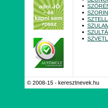
SZÖRÉ
SZORI
SZTELL
SZULAM
SZULT
SZVET
© 2008-15 - keresztnevek.hu