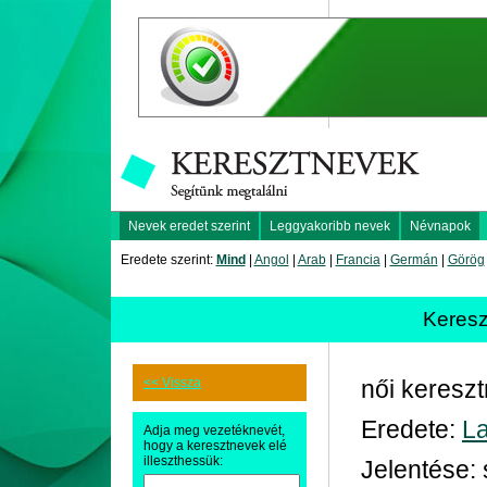
Nevek eredet szerint
Leggyakoribb nevek
Névnapok
Eredete szerint:
Mind
|
Angol
|
Arab
|
Francia
|
Germán
|
Görög
Keres
<< Vissza
női keresz
Eredete:
La
Adja meg vezetéknevét,
hogy a keresztnevek elé
illeszthessük:
Jelentése: s