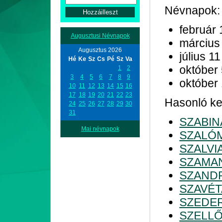
Névnapok:
február 
Augusztusi Névnapok
március
Augusztus 2026
július 11
Hé
Ke
Sz
Cs
Pé
Sz
Va
október
1
2
3
4
5
6
7
8
9
október
10
11
12
13
14
15
16
17
18
19
20
21
22
23
Hasonló ke
24
25
26
27
28
29
30
31
SZABIN
Mai névnapok
SZALÓ
SZALVI
SZAMA
SZAND
SZAVÉT
SZEDE
SZELL