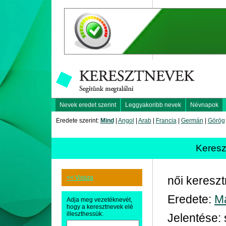
Nevek eredet szerint
Leggyakoribb nevek
Névnapok
Eredete szerint:
Mind
|
Angol
|
Arab
|
Francia
|
Germán
|
Görög
Keres
<< Vissza
női keresz
Eredete:
M
Adja meg vezetéknevét,
hogy a keresztnevek elé
illeszthessük:
Jelentése: