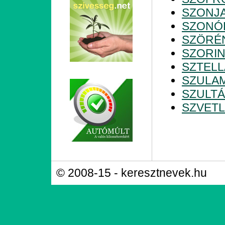
SZONJ
SZONÓ
SZÖRÉ
SZORI
SZTELL
SZULAM
SZULT
SZVET
© 2008-15 - keresztnevek.hu