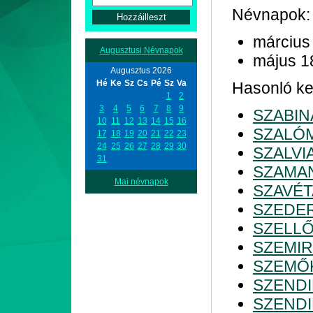
Névnapok:
március
Augusztusi Névnapok
május 1
Augusztus 2026
Hé
Ke
Sz
Cs
Pé
Sz
Va
Hasonló ke
1
2
3
4
5
6
7
8
9
SZABIN
10
11
12
13
14
15
16
SZALÓ
17
18
19
20
21
22
23
24
25
26
27
28
29
30
SZALVI
31
SZAMA
Mai névnapok
SZAVÉT
SZEDE
SZELL
SZEMIR
SZEMŐ
SZENDI
SZENDI