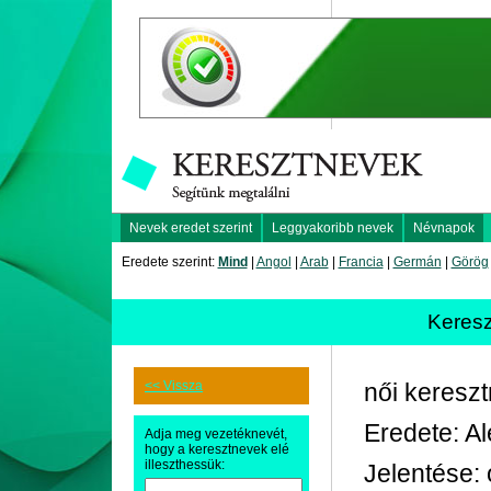
Nevek eredet szerint
Leggyakoribb nevek
Névnapok
Eredete szerint:
Mind
|
Angol
|
Arab
|
Francia
|
Germán
|
Görög
Keres
<< Vissza
női keresz
Eredete: A
Adja meg vezetéknevét,
hogy a keresztnevek elé
illeszthessük:
Jelentése: