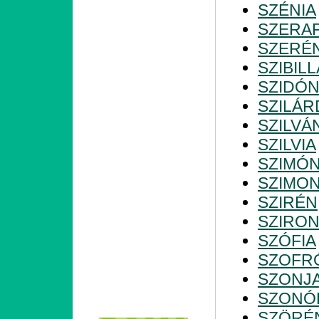
SZÉNIA
SZERAF
SZERÉ
SZIBILL
SZIDÓN
SZILÁR
SZILVÁ
SZILVIA
SZIMÓ
SZIMO
SZIRÉN
SZIRO
SZÓFIA
SZOFR
SZONJ
SZONÓ
SZÖRÉ