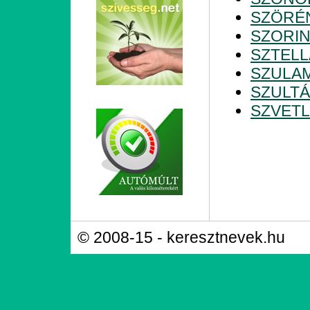
SZÖRÉ
SZORI
SZTELL
SZULAM
SZULT
SZVET
© 2008-15 - keresztnevek.hu