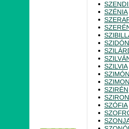
SZENDI
SZÉNIA
SZERAF
SZERÉ
SZIBILL
SZIDÓN
SZILÁR
SZILVÁ
SZILVIA
SZIMÓ
SZIMO
SZIRÉN
SZIRO
SZÓFIA
SZOFR
SZONJ
SZONÓ