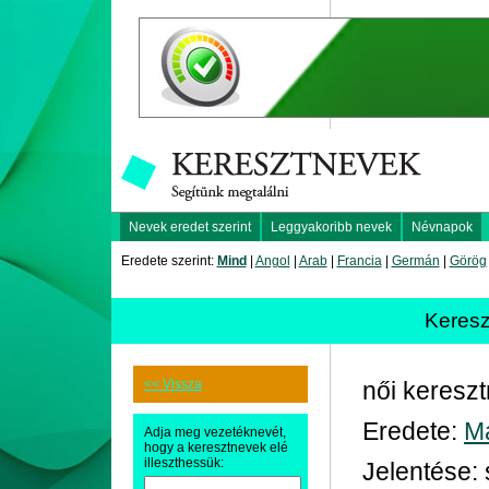
Nevek eredet szerint
Leggyakoribb nevek
Névnapok
Eredete szerint:
Mind
|
Angol
|
Arab
|
Francia
|
Germán
|
Görög
Keres
<< Vissza
női keresz
Eredete:
M
Adja meg vezetéknevét,
hogy a keresztnevek elé
illeszthessük:
Jelentése: