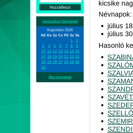
kicsike na
Névnapok:
Augusztusi Névnapok
július 18
Augusztus 2026
július 30
Hé
Ke
Sz
Cs
Pé
Sz
Va
1
2
Hasonló ke
3
4
5
6
7
8
9
10
11
12
13
14
15
16
SZABIN
17
18
19
20
21
22
23
24
25
26
27
28
29
30
SZALÓ
31
SZALVI
Mai névnapok
SZAMA
SZAND
SZAVÉT
SZEDE
SZELL
SZEMIR
SZENDI