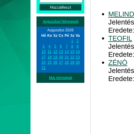
MELIN
Jelentés
Augusztusi Névnapok
Eredete
Augusztus 2026
Hé
Ke
Sz
Cs
Pé
Sz
Va
TEOFIL
1
2
Jelentés
3
4
5
6
7
8
9
10
11
12
13
14
15
16
Eredete
17
18
19
20
21
22
23
ZÉNÓ
24
25
26
27
28
29
30
31
Jelenté
Eredete
Mai névnapok