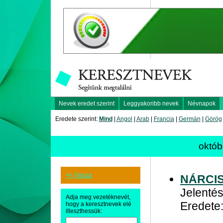
Nevek eredet szerint
Leggyakoribb nevek
Névnapok
Eredete szerint:
Mind
|
Angol
|
Arab
|
Francia
|
Germán
|
Görög
októb
<< Vissza
NÁRCI
Jelentés
Adja meg vezetéknevét,
Eredete
hogy a keresztnevek elé
illeszthessük: