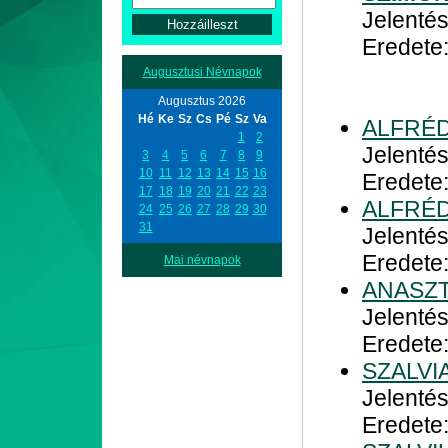
Jelentés
Eredete
Augusztusi Névnapok
Augusztus 2026
Hé
Ke
Sz
Cs
Pé
Sz
Va
ALFRÉ
1
2
Jelentés
3
4
5
6
7
8
9
10
11
12
13
14
15
16
Eredete
17
18
19
20
21
22
23
ALFRÉ
24
25
26
27
28
29
30
31
Jelentés
Eredete
Mai névnapok
ANASZT
Jelentés
Eredete
SZALVI
Jelentés
Eredete: