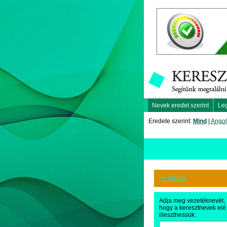
Nevek eredet szerint
Le
Eredete szerint:
Mind
|
Angol
<< Vissza
Adja meg vezetéknevét,
hogy a keresztnevek elé
illeszthessük: