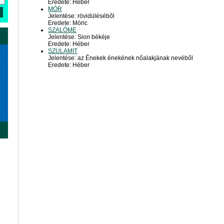
Eredete: Héber
MÓR
Jelentése: rövidüléséből
Eredete: Móric
SZALÓME
Jelentése: Sion békéje
Eredete: Héber
SZULAMIT
Jelentése: az Énekek énekének nőalakjának nevéből
a
Eredete: Héber
6
3
0