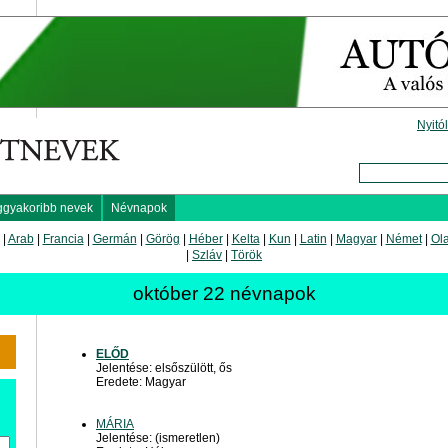
Nyitó
ggyakoribb nevek
Névnapok
|
Arab
|
Francia
|
Germán
|
Görög
|
Héber
|
Kelta
|
Kun
|
Latin
|
Magyar
|
Német
|
Ol
|
Szláv
|
Török
október 22 névnapok
ELŐD
Jelentése: elsőszülött, ős
Eredete: Magyar
MÁRIA
Jelentése: (ismeretlen)