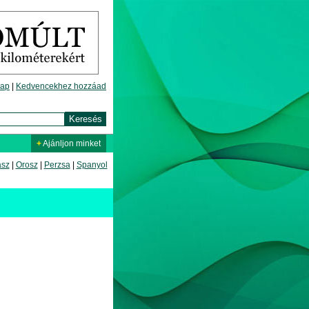
lap
|
Kedvencekhez hozzáad
+
Ajánljon minket
asz
|
Orosz
|
Perzsa
|
Spanyol