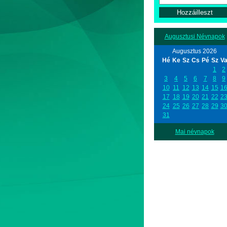
Augusztusi Névnapok
Augusztus 2026
Hé
Ke
Sz
Cs
Pé
Sz
V
1
2
3
4
5
6
7
8
9
10
11
12
13
14
15
1
17
18
19
20
21
22
2
24
25
26
27
28
29
3
31
Mai névnapok