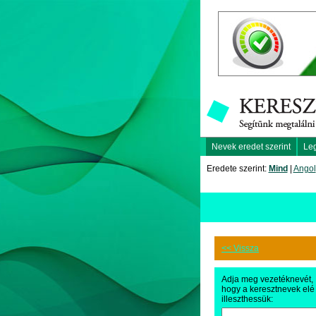
Nevek eredet szerint
Le
Eredete szerint:
Mind
|
Angol
<< Vissza
Adja meg vezetéknevét,
hogy a keresztnevek elé
illeszthessük: