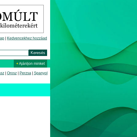
lap
|
Kedvencekhez hozzáad
+
Ajánljon minket
asz
|
Orosz
|
Perzsa
|
Spanyol