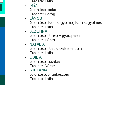
Eredete: Latin
IRÉN
Jelentése: béke
Eredete: Görög
JÁNOS
Jelentése: Isten kegyelme, Isten kegyelmes
Eredete: Latin
JOZEFINA
Jelentése: Jahve + gyarapítson
a
Eredete: Héber
NATÁLIA
Jelentése: Jézus születésnapja
Eredete: Latin
6
ODÍLIA
3
Jelentése: gazdag
0
Eredete: Német
STEFÁNIA
Jelentése: virágkoszorú
Eredete: Latin