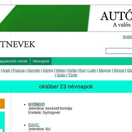
Nyitó
ggyakoribb nevek
Névnapok
|
Arab
|
Francia
|
Germán
|
Görög
|
Héber
|
Kelta
|
Kun
|
Latin
|
Magyar
|
Német
|
Ol
|
Szláv
|
Török
október 23 névnapok
GYÖNGYI
Jelentése: becézett formája
Eredete: Gyöngyvér
IGNÁC
Jelentése: tűz