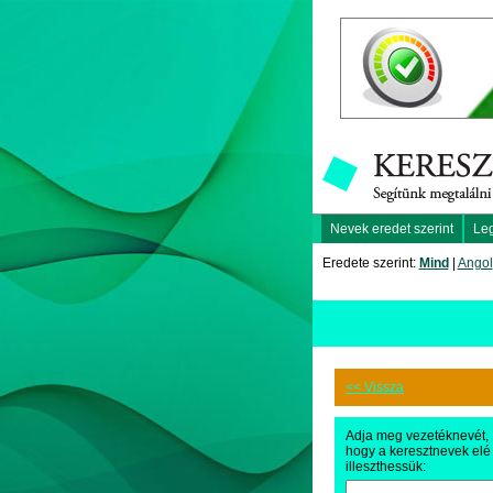
Nevek eredet szerint
Le
Eredete szerint:
Mind
|
Angol
<< Vissza
Adja meg vezetéknevét,
hogy a keresztnevek elé
illeszthessük: