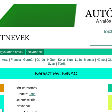
Nyitó
ggyakoribb nevek
Névnapok
|
Arab
|
Francia
|
Germán
|
Görög
|
Héber
|
Kelta
|
Kun
|
Latin
|
Magyar
|
Német
|
Ol
|
Szláv
|
Török
Keresztnév: IGNÁC
férfi keresztnév
Eredete:
Latin
,
Jelentése: tűz
Névnapok: