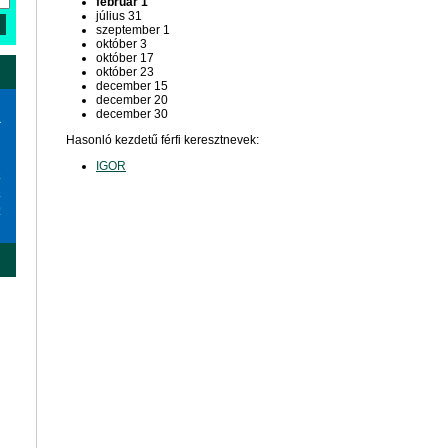
február 1
július 31
szeptember 1
október 3
október 17
október 23
december 15
december 20
december 30
a
Hasonló kezdetű férfi keresztnevek:
IGOR
6
3
0