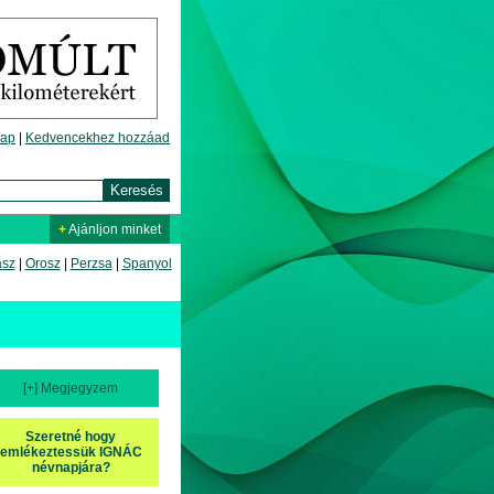
lap
|
Kedvencekhez hozzáad
+
Ajánljon minket
asz
|
Orosz
|
Perzsa
|
Spanyol
[+] Megjegyzem
Szeretné hogy
emlékeztessük IGNÁC
névnapjára?