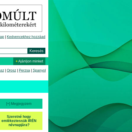
lap
|
Kedvencekhez hozzáad
+
Ajánljon minket
asz
|
Orosz
|
Perzsa
|
Spanyol
[+] Megjegyzem
Szeretné hogy
emlékeztessük IRÉN
névnapjára?