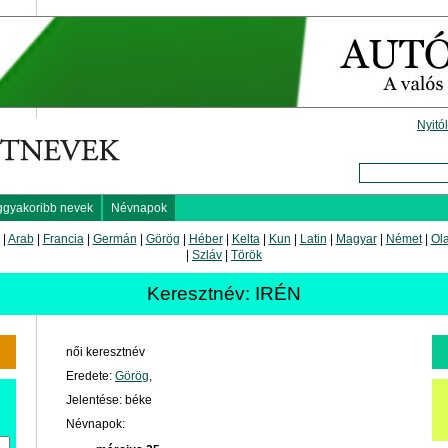
Nyitó
ggyakoribb nevek
Névnapok
|
Arab
|
Francia
|
Germán
|
Görög
|
Héber
|
Kelta
|
Kun
|
Latin
|
Magyar
|
Német
|
Ol
|
Szláv
|
Török
Keresztnév: IRÉN
női keresztnév
Eredete:
Görög
,
Jelentése: béke
Névnapok: