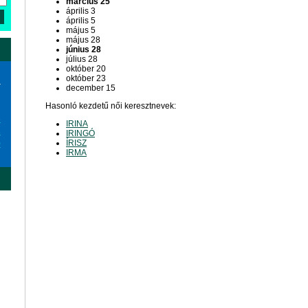
március 25
április 3
április 5
május 5
május 28
június 28
július 28
október 20
október 23
a
december 15
Hasonló kezdetű női keresztnevek:
6
IRINA
3
IRINGÓ
ÍRISZ
0
IRMA