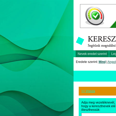
Nevek eredet szerint
Le
Eredete szerint:
Mind
|
Angol
<< Vissza
Adja meg vezetéknevét,
hogy a keresztnevek elé
illeszthessük: