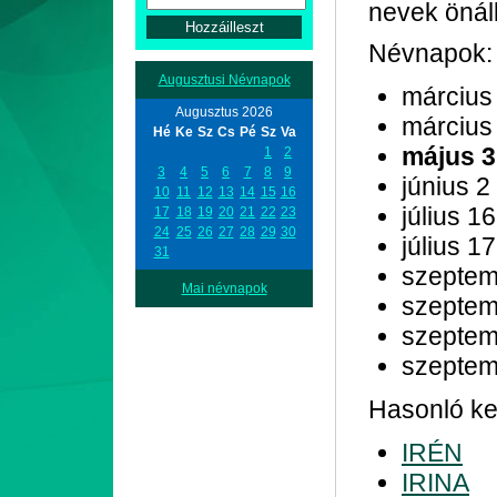
nevek önál
Névnapok:
Augusztusi Névnapok
március
Augusztus 2026
március
Hé
Ke
Sz
Cs
Pé
Sz
Va
május 3
1
2
3
4
5
6
7
8
9
június 2
10
11
12
13
14
15
16
július 16
17
18
19
20
21
22
23
24
25
26
27
28
29
30
július 17
31
szeptem
Mai névnapok
szeptem
szeptem
szeptem
Hasonló ke
IRÉN
IRINA