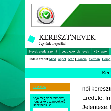
Nevek eredet szerint
Leggyakoribb nevek
Névnapok
Eredete szerint:
Mind
|
Angol
|
Arab
|
Francia
|
Germán
|
Görög
Ker
<< Vissza
női keresz
Eredete: Ir
Adja meg vezetéknevét,
hogy a keresztnevek elé
illeszthessük:
Jelentése: