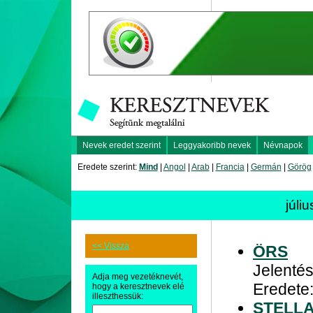
Nevek eredet szerint
Leggyakoribb nevek
Névnapok
Eredete szerint:
Mind
|
Angol
|
Arab
|
Francia
|
Germán
|
Görög
júli
<< Vissza
ÖRS
Jelentése
Adja meg vezetéknevét,
Eredete
hogy a keresztnevek elé
illeszthessük:
STELL