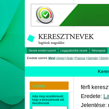
Nevek eredet szerint
Leggyakoribb nevek
Névnapok
Eredete szerint:
Mind
|
Angol
|
Arab
|
Francia
|
Germán
|
Görög
Kere
<< Vissza
férfi keres
Eredete:
La
Adja meg vezetéknevét,
hogy a keresztnevek elé
illeszthessük:
Jelentése: