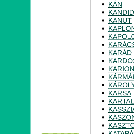
KÁN
KANDI
KANUT
KAPLO
KAPOL
KARÁC
KARÁD
KARDO
KARIO
KÁRMÁ
KÁROL
KARSA
KARTA
KASSZI
KÁSZO
KASZT
KATAP