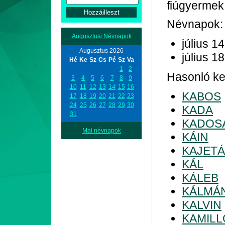
fiúgyermek,
Névnapok:
Augusztusi Névnapok
július 14
Augusztus 2026
július 18
Hé
Ke
Sz
Cs
Pé
Sz
Va
1
2
Hasonló kez
3
4
5
6
7
8
9
10
11
12
13
14
15
16
KABOS
17
18
19
20
21
22
23
24
25
26
27
28
29
30
KADA
31
KADOS
Mai névnapok
KÁIN
KAJET
KÁL
KÁLEB
KÁLMÁ
KALVIN
KAMILL