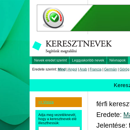
Nevek eredet szerint
Leggyakoribb nevek
Névnapok
Eredete szerint:
Mind
|
Angol
|
Arab
|
Francia
|
Germán
|
Görög
Keres
<< Vissza
férfi keres
Eredete:
M
Adja meg vezetéknevét,
hogy a keresztnevek elé
illeszthessük:
Jelentése: 