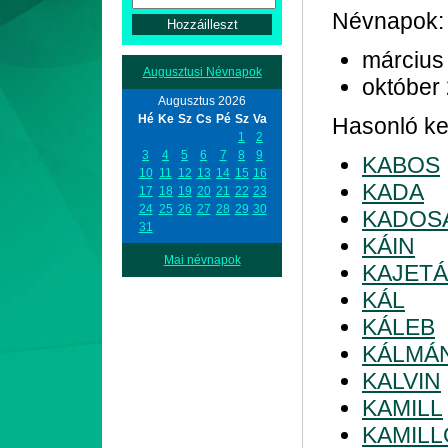
Névnapok:
március
Augusztusi Névnapok
október
Augusztus 2026
Hé
Ke
Sz
Cs
Pé
Sz
Va
Hasonló kez
1
2
3
4
5
6
7
8
9
KABOS
10
11
12
13
14
15
16
KADA
17
18
19
20
21
22
23
24
25
26
27
28
29
30
KADOS
31
KÁIN
Mai névnapok
KAJET
KÁL
KÁLEB
KÁLMÁ
KALVIN
KAMILL
KAMILL