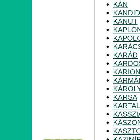
KÁN
KANDI
KANUT
KAPLO
KAPOL
KARÁC
KARÁD
KARDO
KARIO
KÁRMÁ
KÁROL
KARSA
KARTA
KASSZI
KÁSZO
KASZT
KAZIMÍ