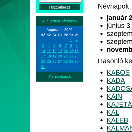
Névnapok:
január 
Augusztusi Névnapok
június 3
Augusztus 2026
szeptem
Hé
Ke
Sz
Cs
Pé
Sz
Va
szeptem
1
2
3
4
5
6
7
8
9
novemb
10
11
12
13
14
15
16
17
18
19
20
21
22
23
Hasonló kez
24
25
26
27
28
29
30
31
KABOS
Mai névnapok
KADA
KADOS
KÁIN
KAJET
KÁL
KÁLEB
KÁLMÁ