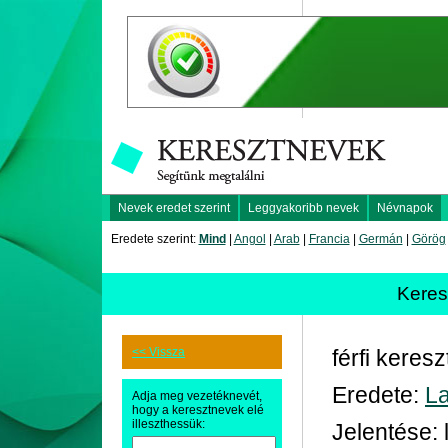
Nevek eredet szerint
Leggyakoribb nevek
Névnapok
Eredete szerint:
Mind
|
Angol
|
Arab
|
Francia
|
Germán
|
Görög
Kere
<< Vissza
férfi keres
Eredete:
La
Adja meg vezetéknevét,
hogy a keresztnevek elé
illeszthessük:
Jelentése: 