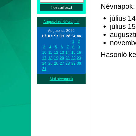
Névnapok:
július 14
Augusztusi Névnapok
július 15
Augusztus 2026
auguszt
Hé
Ke
Sz
Cs
Pé
Sz
Va
novemb
1
2
3
4
5
6
7
8
9
10
11
12
13
14
15
16
Hasonló kez
17
18
19
20
21
22
23
24
25
26
27
28
29
30
31
Mai névnapok