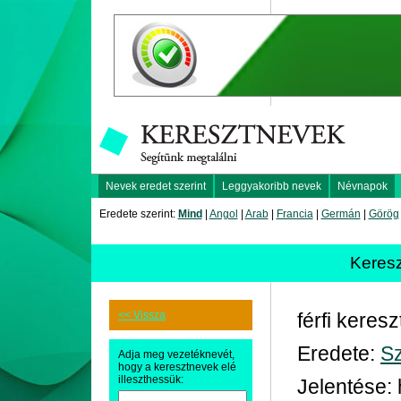
Nevek eredet szerint
Leggyakoribb nevek
Névnapok
Eredete szerint:
Mind
|
Angol
|
Arab
|
Francia
|
Germán
|
Görög
Keres
<< Vissza
férfi keres
Eredete:
Sz
Adja meg vezetéknevét,
hogy a keresztnevek elé
illeszthessük:
Jelentése: