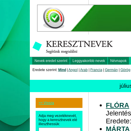
Nevek eredet szerint
Leggyakoribb nevek
Névnapok
Eredete szerint:
Mind
|
Angol
|
Arab
|
Francia
|
Germán
|
Görög
júli
<< Vissza
FLÓRA
Jelentés
Adja meg vezetéknevét,
Eredete:
hogy a keresztnevek elé
illeszthessük:
MÁRTA