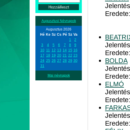
Jelentés
Eredete
Augusztusi Névnapok
Augusztus 2026
Hé
Ke
Sz
Cs
Pé
Sz
Va
BEATRI
1
2
Jelenté
3
4
5
6
7
8
9
10
11
12
13
14
15
16
Eredete:
17
18
19
20
21
22
23
BOLDA
24
25
26
27
28
29
30
31
Jelentés
Eredete
Mai névnapok
ELMÓ
Jelentés
Eredete
FARKA
Jelenté
Eredete