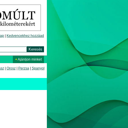
lap
|
Kedvencekhez hozzáad
+
Ajánljon minket
asz
|
Orosz
|
Perzsa
|
Spanyol