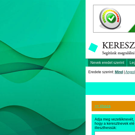
Nevek eredet szerint
Le
Eredete szerint:
Mind
|
Angol
<< Vissza
Adja meg vezetéknevét,
hogy a keresztnevek elé
illeszthessük: