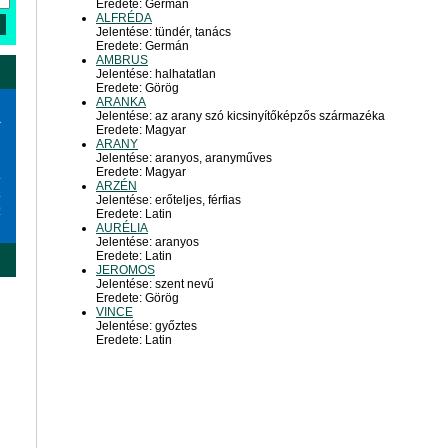
Eredete: Germán
ALFRÉDA
Jelentése: tündér, tanács
Eredete: Germán
AMBRUS
Jelentése: halhatatlan
Eredete: Görög
ARANKA
Jelentése: az arany szó kicsinyítőképzős származéka
a
Eredete: Magyar
ARANY
Jelentése: aranyos, aranyműves
Eredete: Magyar
6
ARZÉN
3
Jelentése: erőteljes, férfias
0
Eredete: Latin
AURÉLIA
Jelentése: aranyos
Eredete: Latin
JEROMOS
Jelentése: szent nevű
Eredete: Görög
VINCE
Jelentése: győztes
Eredete: Latin