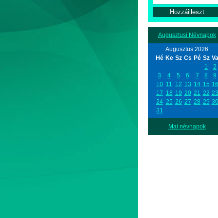
Augusztusi Névnapok
Augusztus 2026
Hé
Ke
Sz
Cs
Pé
Sz
V
1
2
3
4
5
6
7
8
9
10
11
12
13
14
15
1
17
18
19
20
21
22
2
24
25
26
27
28
29
3
31
Mai névnapok