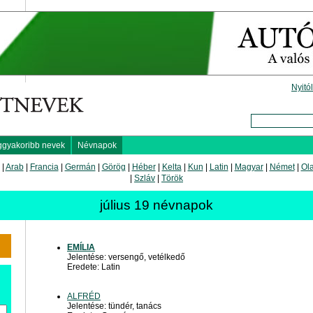
Nyitó
ggyakoribb nevek
Névnapok
|
Arab
|
Francia
|
Germán
|
Görög
|
Héber
|
Kelta
|
Kun
|
Latin
|
Magyar
|
Német
|
Ol
|
Szláv
|
Török
július 19 névnapok
EMÍLIA
Jelentése: versengő, vetélkedő
Eredete: Latin
ALFRÉD
Jelentése: tündér, tanács