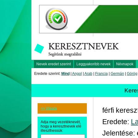
Nevek eredet szerint
Leggyakoribb nevek
Névnapok
Eredete szerint:
Mind
|
Angol
|
Arab
|
Francia
|
Germán
|
Görög
Kere
<< Vissza
férfi keres
Eredete:
La
Adja meg vezetéknevét,
hogy a keresztnevek elé
illeszthessük:
Jelentése: e