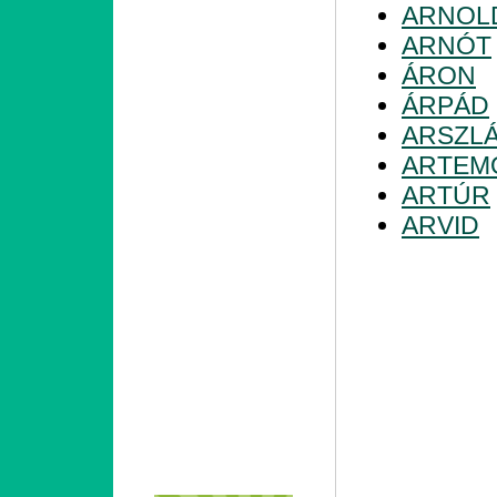
ARNOL
ARNÓT
ÁRON
ÁRPÁD
ARSZL
ARTEM
ARTÚR
ARVID