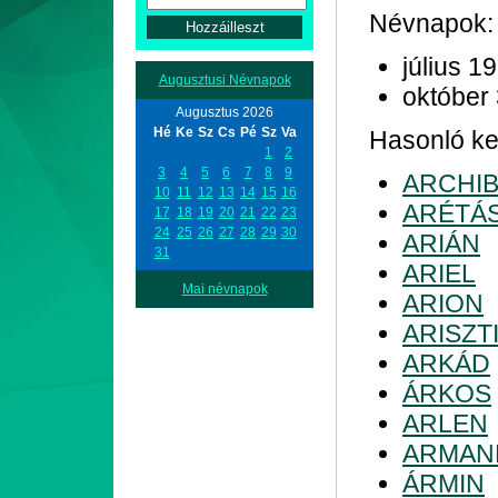
Névnapok:
július 19
Augusztusi Névnapok
október
Augusztus 2026
Hé
Ke
Sz
Cs
Pé
Sz
Va
Hasonló kez
1
2
3
4
5
6
7
8
9
ARCHI
10
11
12
13
14
15
16
ARÉTÁ
17
18
19
20
21
22
23
24
25
26
27
28
29
30
ARIÁN
31
ARIEL
Mai névnapok
ARION
ARISZT
ARKÁD
ÁRKOS
ARLEN
ARMAN
ÁRMIN