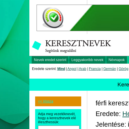
Nevek eredet szerint
Leggyakoribb nevek
Névnapok
Eredete szerint:
Mind
|
Angol
|
Arab
|
Francia
|
Germán
|
Görög
Ker
<< Vissza
férfi keres
Eredete:
H
Adja meg vezetéknevét,
hogy a keresztnevek elé
illeszthessük:
Jelentése: i