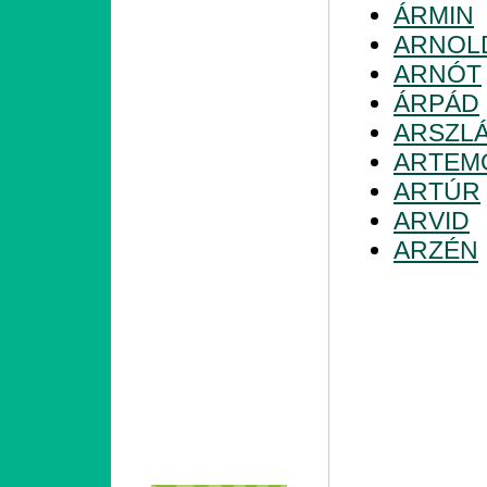
ÁRMIN
ARNOL
ARNÓT
ÁRPÁD
ARSZL
ARTEM
ARTÚR
ARVID
ARZÉN