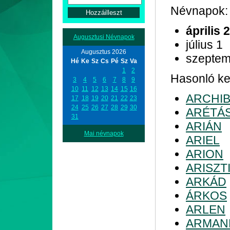
Névnapok:
április 2
Augusztusi Névnapok
július 1
Augusztus 2026
szeptem
Hé
Ke
Sz
Cs
Pé
Sz
Va
1
2
Hasonló kez
3
4
5
6
7
8
9
10
11
12
13
14
15
16
ARCHI
17
18
19
20
21
22
23
24
25
26
27
28
29
30
ARÉTÁ
31
ARIÁN
Mai névnapok
ARIEL
ARION
ARISZT
ARKÁD
ÁRKOS
ARLEN
ARMAN