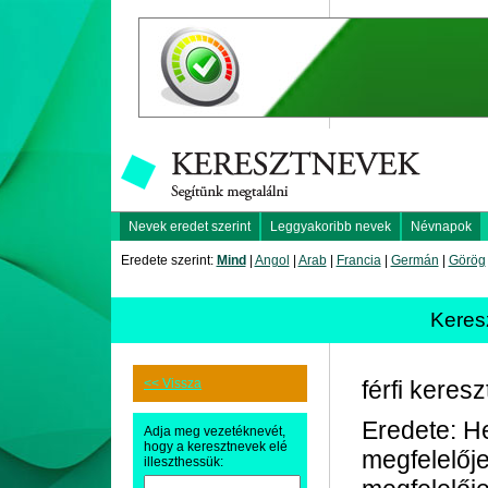
Nevek eredet szerint
Leggyakoribb nevek
Névnapok
Eredete szerint:
Mind
|
Angol
|
Arab
|
Francia
|
Germán
|
Görög
Keres
<< Vissza
férfi keres
Eredete: H
Adja meg vezetéknevét,
hogy a keresztnevek elé
megfelelőj
illeszthessük: