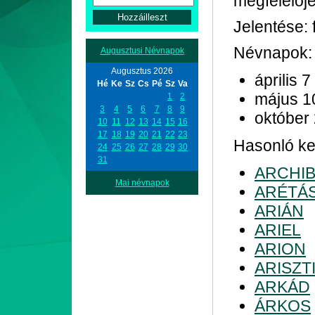
megfelelője
Jelentése: f
Névnapok:
Augusztusi Névnapok
Augusztus 2026
április 7
Hé
Ke
Sz
Cs
Pé
Sz
Va
május 1
1
2
3
4
5
6
7
8
9
október
10
11
12
13
14
15
16
17
18
19
20
21
22
23
Hasonló kez
24
25
26
27
28
29
30
31
ARCHI
Mai névnapok
ARÉTÁ
ARIÁN
ARIEL
ARION
ARISZT
ARKÁD
ÁRKOS