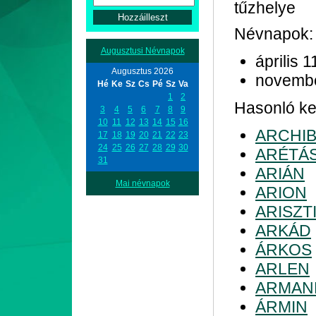
tűzhelye
Névnapok:
Augusztusi Névnapok
április 1
Augusztus 2026
novemb
Hé
Ke
Sz
Cs
Pé
Sz
Va
1
2
Hasonló kez
3
4
5
6
7
8
9
10
11
12
13
14
15
16
ARCHI
17
18
19
20
21
22
23
24
25
26
27
28
29
30
ARÉTÁ
31
ARIÁN
Mai névnapok
ARION
ARISZT
ARKÁD
ÁRKOS
ARLEN
ARMAN
ÁRMIN