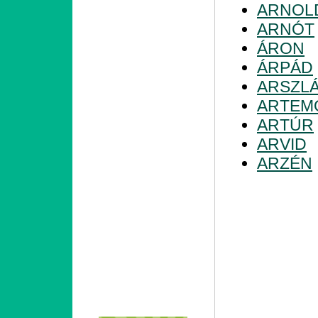
ARNOL
ARNÓT
ÁRON
ÁRPÁD
ARSZL
ARTEM
ARTÚR
ARVID
ARZÉN