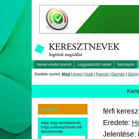
Nevek eredet szerint
Leggyakoribb nevek
Névnapok
Eredete szerint:
Mind
|
Angol
|
Arab
|
Francia
|
Germán
|
Görög
Kere
<< Vissza
férfi keres
Eredete:
H
Adja meg vezetéknevét,
hogy a keresztnevek elé
illeszthessük:
Jelentése: 