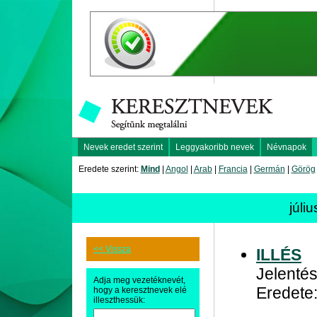
Nevek eredet szerint
Leggyakoribb nevek
Névnapok
Eredete szerint:
Mind
|
Angol
|
Arab
|
Francia
|
Germán
|
Görög
júli
<< Vissza
ILLÉS
Jelentés
Adja meg vezetéknevét,
Eredete:
hogy a keresztnevek elé
illeszthessük: