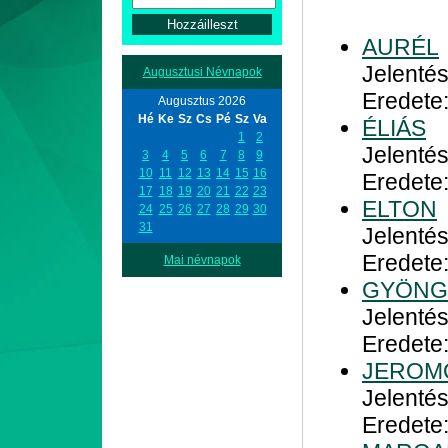
AURÉL
Jelenté
Augusztusi Névnapok
Eredete:
Augusztus 2026
Hé
Ke
Sz
Cs
Pé
Sz
Va
ÉLIÁS
1
2
Jelenté
3
4
5
6
7
8
9
10
11
12
13
14
15
16
Eredete:
17
18
19
20
21
22
23
ELTON
24
25
26
27
28
29
30
31
Jelentés
Eredete
Mai névnapok
GYÖNG
Jelentés
Eredete
JEROM
Jelentés
Eredete