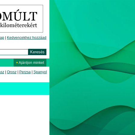
lap
|
Kedvencekhez hozzáad
+
Ajánljon minket
asz
|
Orosz
|
Perzsa
|
Spanyol