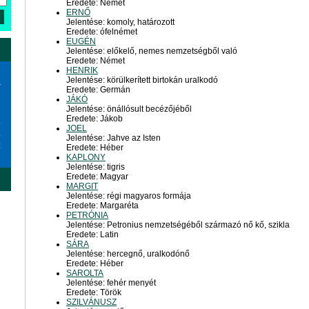
Eredete: Német
ERNŐ
Jelentése: komoly, határozott
Eredete: ófelnémet
EUGÉN
Jelentése: előkelő, nemes nemzetségből való
Eredete: Német
HENRIK
Jelentése: körülkerített birtokán uralkodó
a
Eredete: Germán
JÁKÓ
Jelentése: önállósult becézőjéből
Eredete: Jákob
6
JOEL
3
Jelentése: Jahve az Isten
0
Eredete: Héber
KAPLONY
Jelentése: tigris
Eredete: Magyar
MARGIT
Jelentése: régi magyaros formája
Eredete: Margaréta
PETRÓNIA
Jelentése: Petronius nemzetségéből származó nő kő, szikla
Eredete: Latin
SÁRA
Jelentése: hercegnő, uralkodónő
Eredete: Héber
SAROLTA
Jelentése: fehér menyét
Eredete: Török
SZILVÁNUSZ