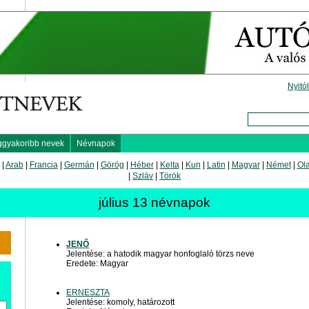
Nyitó
ggyakoribb nevek
Névnapok
|
Arab
|
Francia
|
Germán
|
Görög
|
Héber
|
Kelta
|
Kun
|
Latin
|
Magyar
|
Német
|
Ol
|
Szláv
|
Török
július 13 névnapok
JENŐ
Jelentése: a hatodik magyar honfoglaló törzs neve
Eredete: Magyar
ERNESZTA
Jelentése: komoly, határozott