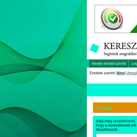
Nevek eredet szerint
Le
Eredete szerint:
Mind
|
Angol
<< Vissza
Adja meg vezetéknevét,
hogy a keresztnevek elé
illeszthessük: