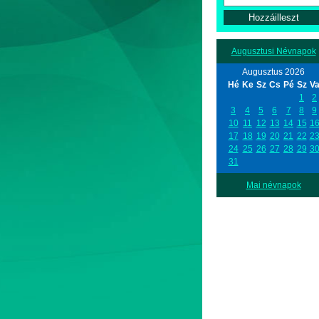
Augusztusi Névnapok
Augusztus 2026
Hé
Ke
Sz
Cs
Pé
Sz
V
1
2
3
4
5
6
7
8
9
10
11
12
13
14
15
1
17
18
19
20
21
22
2
24
25
26
27
28
29
3
31
Mai névnapok