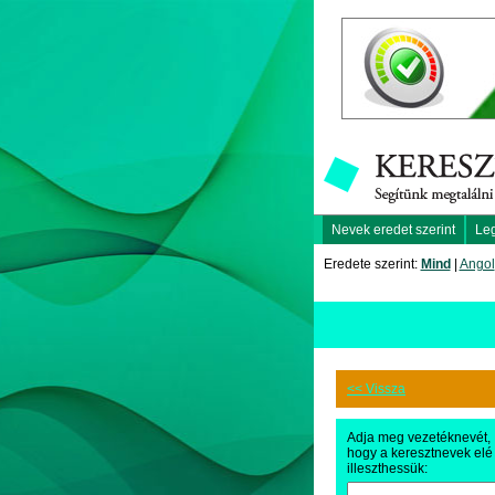
Nevek eredet szerint
Le
Eredete szerint:
Mind
|
Angol
<< Vissza
Adja meg vezetéknevét,
hogy a keresztnevek elé
illeszthessük: