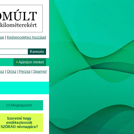
lap
|
Kedvencekhez hozzáad
+
Ajánljon minket
asz
|
Orosz
|
Perzsa
|
Spanyol
[+] Megjegyzem
Szeretné hogy
emlékeztessük
SZÓRÁD névnapjára?