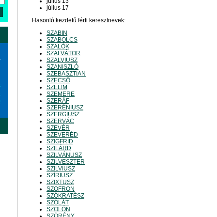
július 13
július 17
Hasonló kezdetű férfi keresztnevek:
SZABIN
SZABOLCS
SZALÓK
SZALVÁTOR
a
SZALVIUSZ
SZANISZLÓ
SZEBASZTIAN
SZECSŐ
6
SZELIM
3
SZEMERE
SZERÁF
0
SZERÉNIUSZ
SZERGIUSZ
SZERVÁC
SZEVÉR
SZEVERÉD
SZIGFRID
SZILÁRD
SZILVÁNUSZ
SZILVESZTER
SZILVIUSZ
SZÍRIUSZ
SZIXTUSZ
SZOFRON
SZÓKRATÉSZ
SZÓLÁT
SZOLÓN
SZÖRÉNY