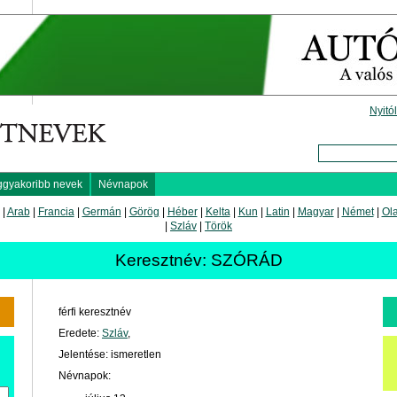
Nyitó
ggyakoribb nevek
Névnapok
|
Arab
|
Francia
|
Germán
|
Görög
|
Héber
|
Kelta
|
Kun
|
Latin
|
Magyar
|
Német
|
Ol
|
Szláv
|
Török
Keresztnév: SZÓRÁD
férfi keresztnév
Eredete:
Szláv
,
Jelentése: ismeretlen
Névnapok: