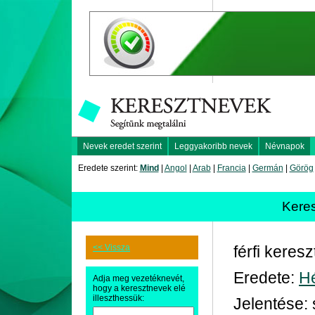
Nevek eredet szerint
Leggyakoribb nevek
Névnapok
Eredete szerint:
Mind
|
Angol
|
Arab
|
Francia
|
Germán
|
Görög
Kere
<< Vissza
férfi keres
Eredete:
H
Adja meg vezetéknevét,
hogy a keresztnevek elé
illeszthessük:
Jelentése: 