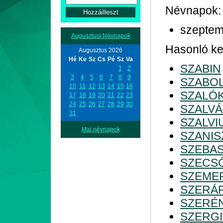
Névnapok:
szeptem
Augusztusi Névnapok
Hasonló kez
Augusztus 2026
Hé
Ke
Sz
Cs
Pé
Sz
Va
SZABIN
1
2
3
4
5
6
7
8
9
SZABO
10
11
12
13
14
15
16
SZALÓ
17
18
19
20
21
22
23
24
25
26
27
28
29
30
SZALV
31
SZALVI
Mai névnapok
SZANIS
SZEBAS
SZECS
SZEME
SZERÁ
SZERÉ
SZERG