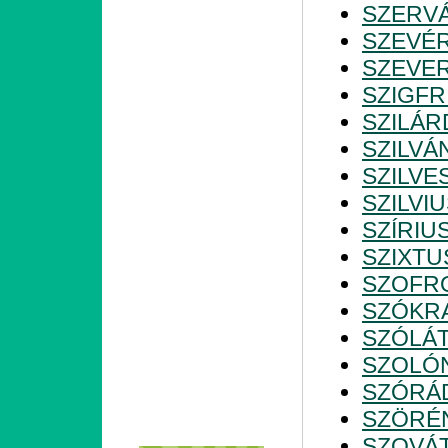
SZERV
SZEVÉ
SZEVE
SZIGFR
SZILÁR
SZILVÁ
SZILVE
SZILVI
SZÍRIU
SZIXTU
SZOFR
SZÓKR
SZÓLÁ
SZOLÓ
SZÓRÁ
SZÖRÉ
SZOVÁ