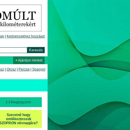
lap
|
Kedvencekhez hozzáad
+
Ajánljon minket
asz
|
Orosz
|
Perzsa
|
Spanyol
[+] Megjegyzem
Szeretné hogy
emlékeztessük
SZOFRON névnapjára?