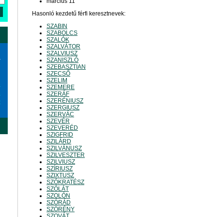
március 11
Hasonló kezdetű férfi keresztnevek:
SZABIN
SZABOLCS
SZALÓK
SZALVÁTOR
SZALVIUSZ
a
SZANISZLÓ
SZEBASZTIAN
SZECSŐ
SZELIM
6
SZEMERE
3
SZERÁF
SZERÉNIUSZ
0
SZERGIUSZ
SZERVÁC
SZEVÉR
SZEVERÉD
SZIGFRID
SZILÁRD
SZILVÁNUSZ
SZILVESZTER
SZILVIUSZ
SZÍRIUSZ
SZIXTUSZ
SZÓKRATÉSZ
SZÓLÁT
SZOLÓN
SZÓRÁD
SZÖRÉNY
SZOVÁT