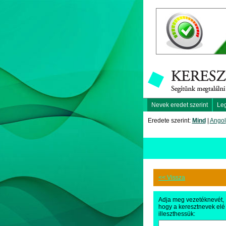
Nevek eredet szerint
Le
Eredete szerint:
Mind
|
Angol
<< Vissza
Adja meg vezetéknevét,
hogy a keresztnevek elé
illeszthessük: