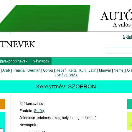
Nyitó
ggyakoribb nevek
Névnapok
|
Arab
|
Francia
|
Germán
|
Görög
|
Héber
|
Kelta
|
Kun
|
Latin
|
Magyar
|
Német
|
Ol
|
Szláv
|
Török
Keresztnév: SZOFRON
férfi keresztnév
Eredete:
Görög
,
Jelentése: értelmes, okos, helyesen gondolkodó
Névnapok: