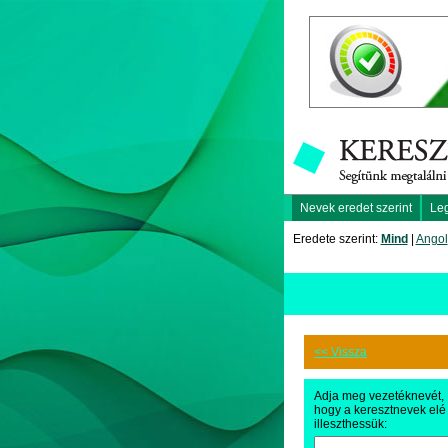
Nevek eredet szerint
Le
Eredete szerint:
Mind
|
Angol
<< Vissza
Adja meg vezetéknevét,
hogy a keresztnevek elé
illeszthessük: