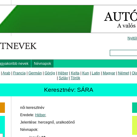
Nyitó
ggyakoribb nevek
Névnapok
|
Arab
|
Francia
|
Germán
|
Görög
|
Héber
|
Kelta
|
Kun
|
Latin
|
Magyar
|
Német
|
Ol
|
Szláv
|
Török
Keresztnév: SÁRA
női keresztnév
Eredete:
Héber
,
Jelentése: hercegnő, uralkodónő
Névnapok: