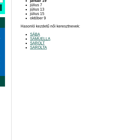
január 19
július 7
július 13
július 15
október 9
Hasonló kezdetű női keresztnevek:
SÁBA
a
SAMUELLA
SAROLT
SAROLTA
6
3
0