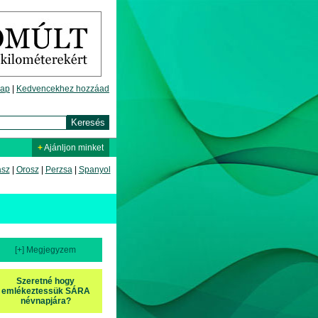
lap
|
Kedvencekhez hozzáad
+
Ajánljon minket
asz
|
Orosz
|
Perzsa
|
Spanyol
[+] Megjegyzem
Szeretné hogy
emlékeztessük SÁRA
névnapjára?