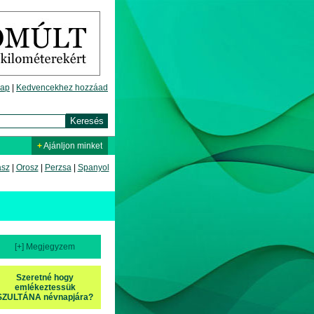
lap
|
Kedvencekhez hozzáad
+
Ajánljon minket
asz
|
Orosz
|
Perzsa
|
Spanyol
[+] Megjegyzem
Szeretné hogy
emlékeztessük
SZULTÁNA névnapjára?