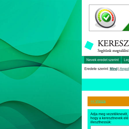
Nevek eredet szerint
Le
Eredete szerint:
Mind
|
Angol
<< Vissza
Adja meg vezetéknevét,
hogy a keresztnevek elé
illeszthessük: