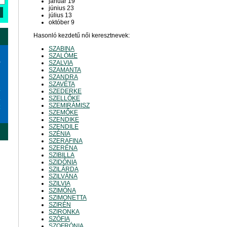
január 19
június 23
július 13
október 9
Hasonló kezdetű női keresztnevek:
SZABINA
SZALÓME
a
SZALVIA
SZAMANTA
SZANDRA
SZAVÉTA
6
SZEDERKE
3
SZELLŐKE
SZEMIRÁMISZ
0
SZEMŐKE
SZENDIKE
SZENDILE
SZÉNIA
SZERAFINA
SZERÉNA
SZIBILLA
SZIDÓNIA
SZILÁRDA
SZILVÁNA
SZILVIA
SZIMÓNA
SZIMONETTA
SZIRÉN
SZIRONKA
SZÓFIA
SZOFRÓNIA