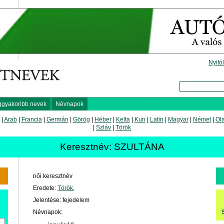
Nyitó
ggyakoribb nevek
Névnapok
|
Arab
|
Francia
|
Germán
|
Görög
|
Héber
|
Kelta
|
Kun
|
Latin
|
Magyar
|
Német
|
Ol
|
Szláv
|
Török
Keresztnév: SZULTÁNA
női keresztnév
Eredete:
Török
,
Jelentése: fejedelem
Névnapok: