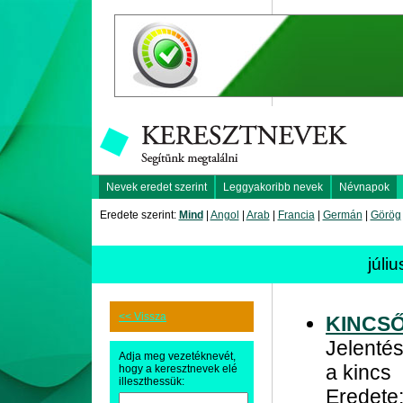
Nevek eredet szerint
Leggyakoribb nevek
Névnapok
Eredete szerint:
Mind
|
Angol
|
Arab
|
Francia
|
Germán
|
Görög
júli
<< Vissza
KINCS
Jelenté
Adja meg vezetéknevét,
a kincs
hogy a keresztnevek elé
illeszthessük:
Eredete