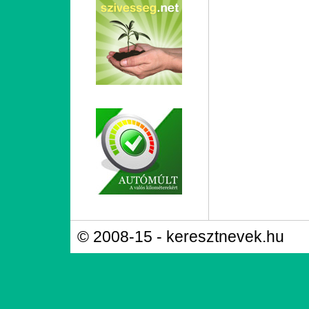
© 2008-15 - keresztnevek.hu