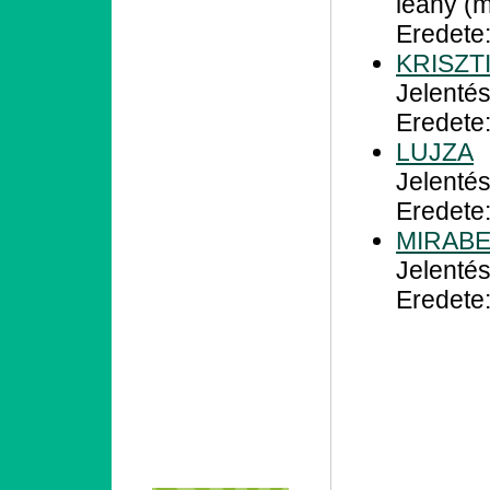
leány (m
Eredete
KRISZT
Jelentés
Eredete:
LUJZA
Jelentés
Eredete:
MIRABE
Jelentés
Eredete: