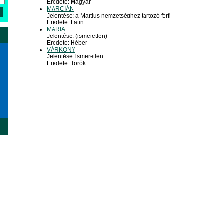
Eredete: Magyar
MARCIÁN
Jelentése: a Martius nemzetséghez tartozó férfi
Eredete: Latin
MÁRIA
Jelentése: (ismeretlen)
Eredete: Héber
VÁRKONY
Jelentése: ismeretlen
a
Eredete: Török
6
3
0