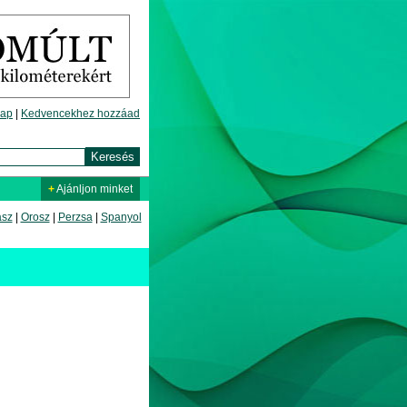
lap
|
Kedvencekhez hozzáad
+
Ajánljon minket
asz
|
Orosz
|
Perzsa
|
Spanyol