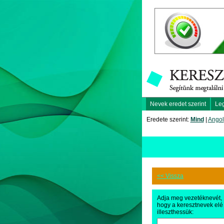
Nevek eredet szerint
Le
Eredete szerint:
Mind
|
Angol
<< Vissza
Adja meg vezetéknevét,
hogy a keresztnevek elé
illeszthessük: