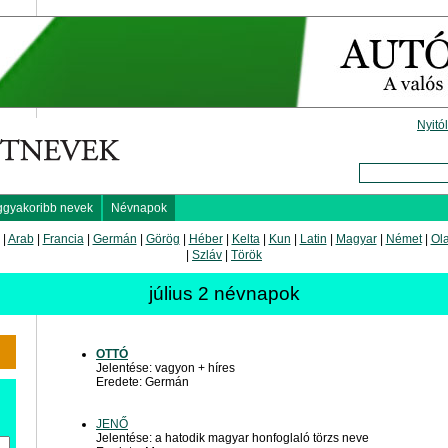
Nyitó
ggyakoribb nevek
Névnapok
|
Arab
|
Francia
|
Germán
|
Görög
|
Héber
|
Kelta
|
Kun
|
Latin
|
Magyar
|
Német
|
Ol
|
Szláv
|
Török
július 2 névnapok
OTTÓ
Jelentése: vagyon + híres
Eredete: Germán
JENŐ
Jelentése: a hatodik magyar honfoglaló törzs neve