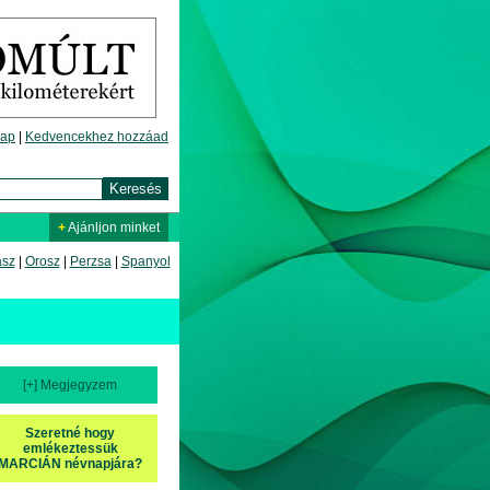
lap
|
Kedvencekhez hozzáad
+
Ajánljon minket
asz
|
Orosz
|
Perzsa
|
Spanyol
[+] Megjegyzem
Szeretné hogy
emlékeztessük
MARCIÁN névnapjára?