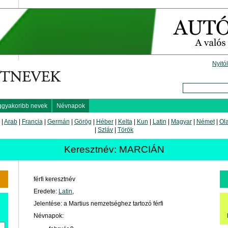
Nyitó
ggyakoribb nevek
Névnapok
|
Arab
|
Francia
|
Germán
|
Görög
|
Héber
|
Kelta
|
Kun
|
Latin
|
Magyar
|
Német
|
Ol
|
Szláv
|
Török
Keresztnév: MARCIÁN
férfi keresztnév
Eredete:
Latin
,
Jelentése: a Martius nemzetséghez tartozó férfi
Névnapok: