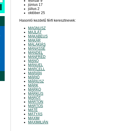
február 9
június 17
július 2
október 25
Hasonló kezdetű férfi keresztnevek:
MAGNUSZ
MAJLÁT
a
MAKABEUS
MAKÁR
MALAKIÁS
MANASSÉ
6
MANDEL
3
MANFRÉD
MANÓ
0
MÁNUEL
MARCELL
MARIÁN
MÁRIÓ
MÁRIUSZ
MÁRK
MARKÓ
MÁRKUS
MARÓT
MÁRTON
MARTOS
MÁTÉ
MÁTYÁS
MAXIM
MAXIMILIÁN