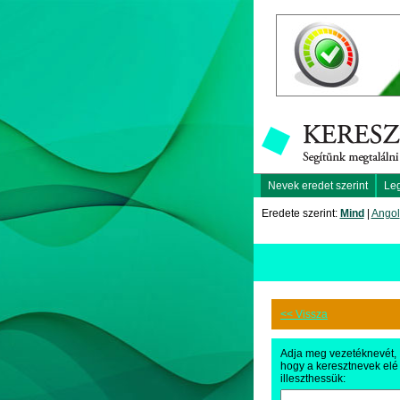
Nevek eredet szerint
Le
Eredete szerint:
Mind
|
Angol
<< Vissza
Adja meg vezetéknevét,
hogy a keresztnevek elé
illeszthessük: