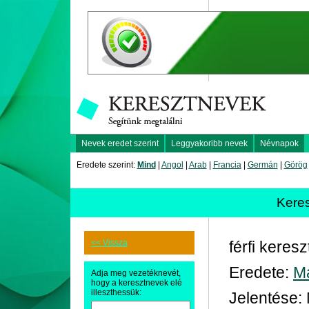
Nevek eredet szerint
Leggyakoribb nevek
Névnapok
Eredete szerint:
Mind
|
Angol
|
Arab
|
Francia
|
Germán
|
Görög
Kere
<< Vissza
férfi keres
Eredete:
M
Adja meg vezetéknevét,
hogy a keresztnevek elé
illeszthessük:
Jelentése: