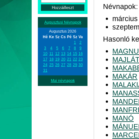
Névnapok:
március
Augusztusi Névnapok
szeptem
Augusztus 2026
Hé
Ke
Sz
Cs
Pé
Sz
Va
Hasonló kez
1
2
3
4
5
6
7
8
9
MAGNU
10
11
12
13
14
15
16
MAJLÁ
17
18
19
20
21
22
23
24
25
26
27
28
29
30
MAKAB
31
MAKÁR
Mai névnapok
MALAKI
MANAS
MANDE
MANFR
MANÓ
MÁNUE
MARCE