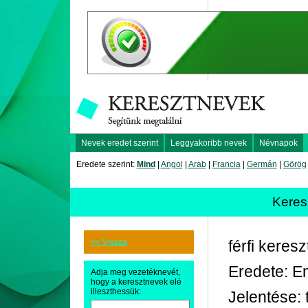
Nevek eredet szerint
Leggyakoribb nevek
Névnapok
Eredete szerint:
Mind
|
Angol
|
Arab
|
Francia
|
Germán
|
Görög
Keres
<< Vissza
férfi keres
Eredete: E
Adja meg vezetéknevét,
hogy a keresztnevek elé
illeszthessük:
Jelentése: