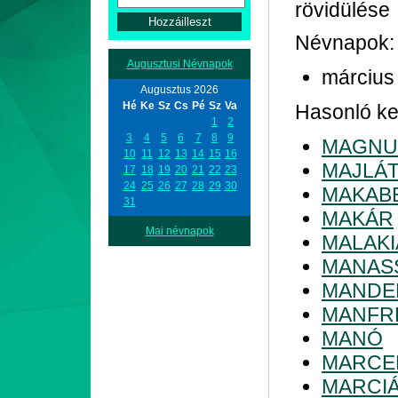
rövidülése
Névnapok:
Augusztusi Névnapok
március
Augusztus 2026
Hé
Ke
Sz
Cs
Pé
Sz
Va
Hasonló kez
1
2
3
4
5
6
7
8
9
MAGNU
10
11
12
13
14
15
16
MAJLÁ
17
18
19
20
21
22
23
24
25
26
27
28
29
30
MAKAB
31
MAKÁR
Mai névnapok
MALAKI
MANAS
MANDE
MANFR
MANÓ
MARCE
MARCI