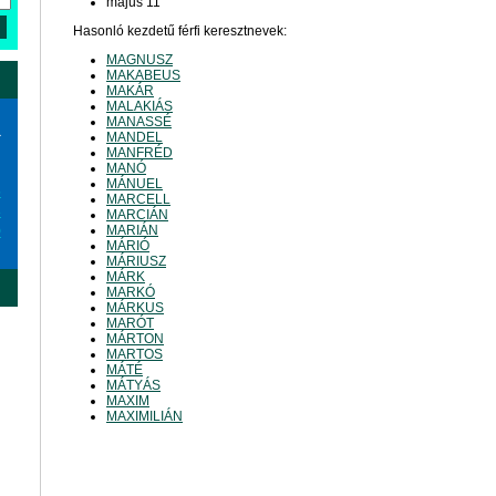
május 11
Hasonló kezdetű férfi keresztnevek:
MAGNUSZ
MAKABEUS
MAKÁR
MALAKIÁS
MANASSÉ
a
MANDEL
MANFRÉD
MANÓ
MÁNUEL
6
MARCELL
3
MARCIÁN
MARIÁN
0
MÁRIÓ
MÁRIUSZ
MÁRK
MARKÓ
MÁRKUS
MARÓT
MÁRTON
MARTOS
MÁTÉ
MÁTYÁS
MAXIM
MAXIMILIÁN