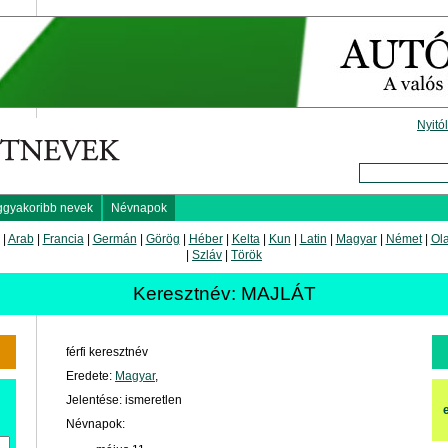
Nyitó
ggyakoribb nevek
Névnapok
|
Arab
|
Francia
|
Germán
|
Görög
|
Héber
|
Kelta
|
Kun
|
Latin
|
Magyar
|
Német
|
Ol
|
Szláv
|
Török
Keresztnév: MAJLÁT
férfi keresztnév
Eredete:
Magyar
,
Jelentése: ismeretlen
Névnapok: