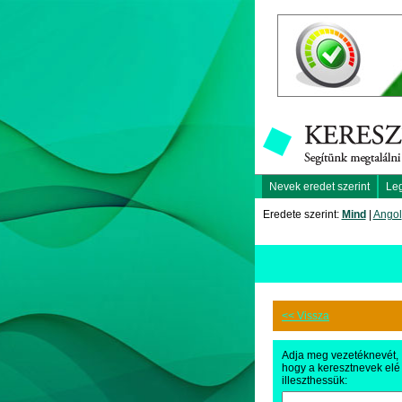
Nevek eredet szerint
Le
Eredete szerint:
Mind
|
Angol
<< Vissza
Adja meg vezetéknevét,
hogy a keresztnevek elé
illeszthessük: