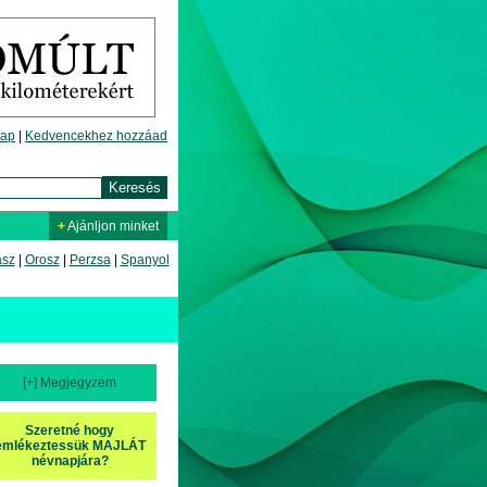
lap
|
Kedvencekhez hozzáad
+
Ajánljon minket
asz
|
Orosz
|
Perzsa
|
Spanyol
[+] Megjegyzem
Szeretné hogy
emlékeztessük MAJLÁT
névnapjára?