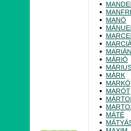
MANDE
MANFR
MANÓ
MÁNUE
MARCE
MARCI
MARIÁ
MÁRIÓ
MÁRIU
MÁRK
MARKÓ
MARÓT
MÁRTO
MARTO
MÁTÉ
MÁTYÁ
MAXIM