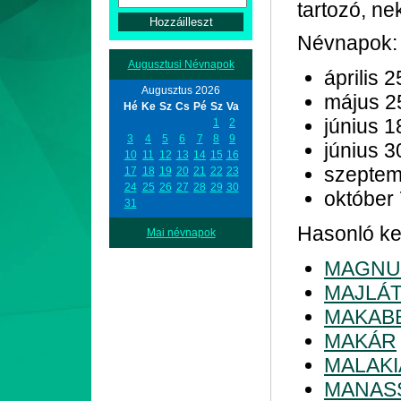
tartozó, nek
Névnapok:
Augusztusi Névnapok
április 2
Augusztus 2026
május 2
Hé
Ke
Sz
Cs
Pé
Sz
Va
június 1
1
2
3
4
5
6
7
8
9
június 3
10
11
12
13
14
15
16
szeptem
17
18
19
20
21
22
23
24
25
26
27
28
29
30
október
31
Hasonló kez
Mai névnapok
MAGNU
MAJLÁ
MAKAB
MAKÁR
MALAKI
MANAS