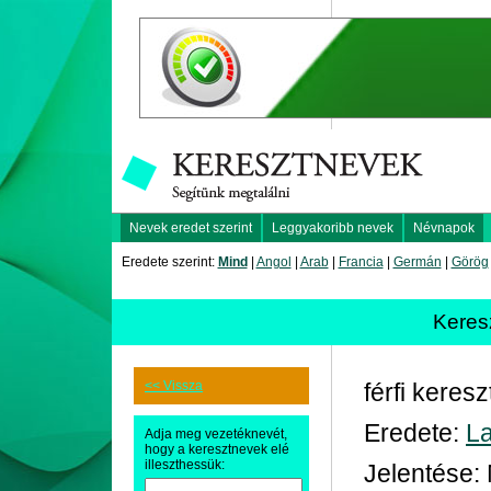
Nevek eredet szerint
Leggyakoribb nevek
Névnapok
Eredete szerint:
Mind
|
Angol
|
Arab
|
Francia
|
Germán
|
Görög
Keres
<< Vissza
férfi keres
Eredete:
La
Adja meg vezetéknevét,
hogy a keresztnevek elé
illeszthessük:
Jelentése: