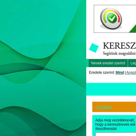
Nevek eredet szerint
Le
Eredete szerint:
Mind
|
Angol
<< Vissza
Adja meg vezetéknevét,
hogy a keresztnevek elé
illeszthessük: