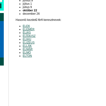
június 9
július 1
július 9
október 22
december 26
Hasonló kezdetű férfi keresztnevek:
ELEK
a
ELEMÉR
ÉLIÁS
ELÍGIUSZ
ELIHU
6
ELIZEUS
3
ELLÁK
ELMÁR
0
ELMÓ
ELTON