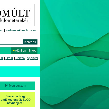
lap
|
Kedvencekhez hozzáad
+
Ajánljon minket
asz
|
Orosz
|
Perzsa
|
Spanyol
[+] Megjegyzem
Szeretné hogy
emlékeztessük ELŐD
névnapjára?