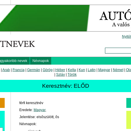
Nyitó
ggyakoribb nevek
Névnapok
|
Arab
|
Francia
|
Germán
|
Görög
|
Héber
|
Kelta
|
Kun
|
Latin
|
Magyar
|
Német
|
Ol
|
Szláv
|
Török
Keresztnév: ELŐD
férfi keresztnév
Eredete:
Magyar
,
Jelentése: elsőszülött, ős
Névnapok: