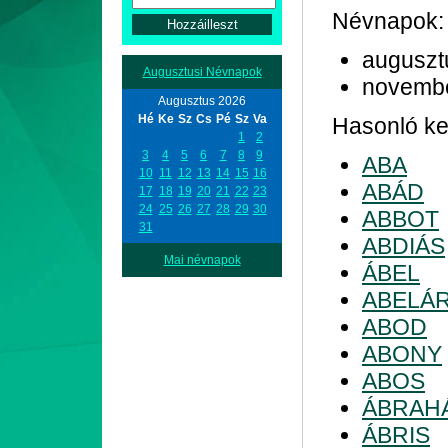
Névnapok:
auguszt
Augusztusi Névnapok
novemb
Augusztus 2026
Hé
Ke
Sz
Cs
Pé
Sz
Va
Hasonló kez
1
2
3
4
5
6
7
8
9
ABA
10
11
12
13
14
15
16
ABÁD
17
18
19
20
21
22
23
24
25
26
27
28
29
30
ABBOT
31
ABDIÁS
Mai névnapok
ÁBEL
ABELÁ
ABOD
ABONY
ABOS
ÁBRAH
ÁBRIS