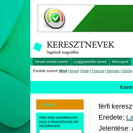
Nevek eredet szerint
Leggyakoribb nevek
Névnapok
Eredete szerint:
Mind
|
Angol
|
Arab
|
Francia
|
Germán
|
Görög
Kere
<< Vissza
férfi keres
Eredete:
La
Adja meg vezetéknevét,
hogy a keresztnevek elé
illeszthessük:
Jelentése: 