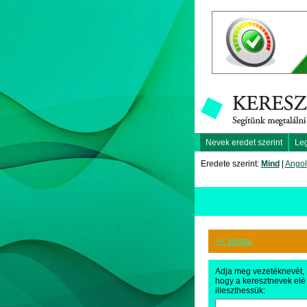
Nevek eredet szerint
Le
Eredete szerint:
Mind
|
Angol
<< Vissza
Adja meg vezetéknevét,
hogy a keresztnevek elé
illeszthessük: