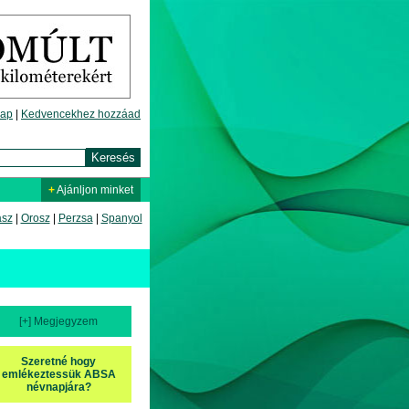
lap
|
Kedvencekhez hozzáad
+
Ajánljon minket
asz
|
Orosz
|
Perzsa
|
Spanyol
[+] Megjegyzem
Szeretné hogy
emlékeztessük ABSA
névnapjára?