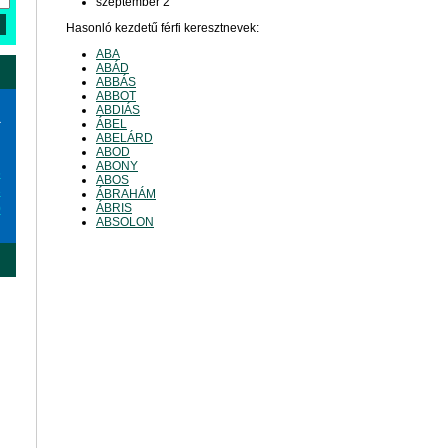
szeptember 2
Hasonló kezdetű férfi keresztnevek:
ABA
ABÁD
ABBÁS
ABBOT
ABDIÁS
a
ÁBEL
ABELÁRD
ABOD
ABONY
6
ABOS
3
ÁBRAHÁM
ÁBRIS
0
ABSOLON