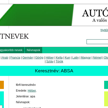
Nyitó
ggyakoribb nevek
Névnapok
|
Arab
|
Francia
|
Germán
|
Görög
|
Héber
|
Kelta
|
Kun
|
Latin
|
Magyar
|
Német
|
Ol
|
Szláv
|
Török
Keresztnév: ABSA
férfi keresztnév
Eredete:
Héber
,
Jelentése: apa
Névnapok: