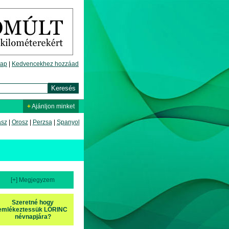
lap
|
Kedvencekhez hozzáad
+
Ajánljon minket
asz
|
Orosz
|
Perzsa
|
Spanyol
[+] Megjegyzem
Szeretné hogy
emlékeztessük LŐRINC
névnapjára?