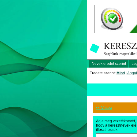
Nevek eredet szerint
Le
Eredete szerint:
Mind
|
Angol
<< Vissza
Adja meg vezetéknevét,
hogy a keresztnevek elé
illeszthessük: