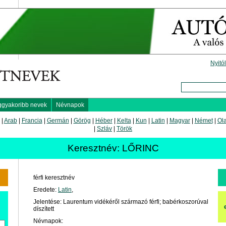
Nyitó
ggyakoribb nevek
Névnapok
|
Arab
|
Francia
|
Germán
|
Görög
|
Héber
|
Kelta
|
Kun
|
Latin
|
Magyar
|
Német
|
Ol
|
Szláv
|
Török
Keresztnév: LŐRINC
férfi keresztnév
Eredete:
Latin
,
Jelentése: Laurentum vidékéről származó férfi; babérkoszorúval
díszített
Névnapok: