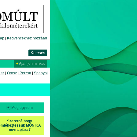
lap
|
Kedvencekhez hozzáad
+
Ajánljon minket
asz
|
Orosz
|
Perzsa
|
Spanyol
[+] Megjegyzem
Szeretné hogy
emlékeztessük MÓNIKA
névnapjára?