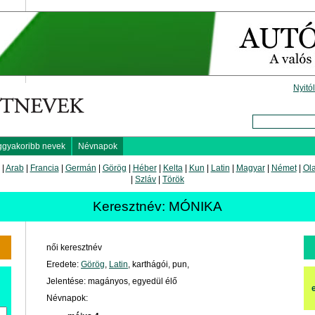
Nyitó
ggyakoribb nevek
Névnapok
|
Arab
|
Francia
|
Germán
|
Görög
|
Héber
|
Kelta
|
Kun
|
Latin
|
Magyar
|
Német
|
Ol
|
Szláv
|
Török
Keresztnév: MÓNIKA
női keresztnév
Eredete:
Görög
,
Latin
, karthágói, pun,
Jelentése: magányos, egyedül élő
Névnapok: