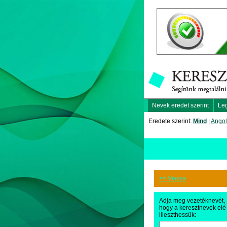
Nevek eredet szerint
Le
Eredete szerint:
Mind
|
Angol
<< Vissza
Adja meg vezetéknevét,
hogy a keresztnevek elé
illeszthessük: