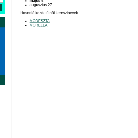
május 4
augusztus 27
Hasonló kezdetű női keresztnevek:
MODESZTA
MORELLA
a
6
3
0