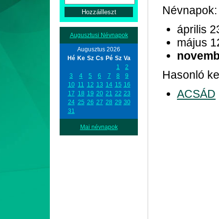
Névnapok:
április 2
Augusztusi Névnapok
május 1
Augusztus 2026
novemb
Hé
Ke
Sz
Cs
Pé
Sz
Va
1
2
Hasonló kez
3
4
5
6
7
8
9
10
11
12
13
14
15
16
ACSÁD
17
18
19
20
21
22
23
24
25
26
27
28
29
30
31
Mai névnapok