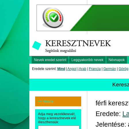
Nevek eredet szerint
Leggyakoribb nevek
Névnapok
Eredete szerint:
Mind
|
Angol
|
Arab
|
Francia
|
Germán
|
Görög
Keres
<< Vissza
férfi keres
Eredete:
La
Adja meg vezetéknevét,
hogy a keresztnevek elé
illeszthessük:
Jelentése: 