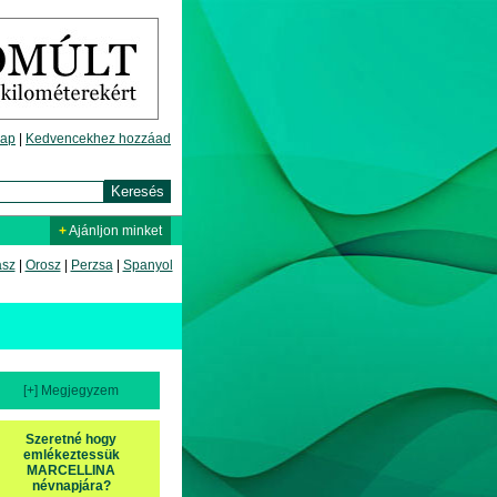
lap
|
Kedvencekhez hozzáad
+
Ajánljon minket
asz
|
Orosz
|
Perzsa
|
Spanyol
[+] Megjegyzem
Szeretné hogy
emlékeztessük
MARCELLINA
névnapjára?