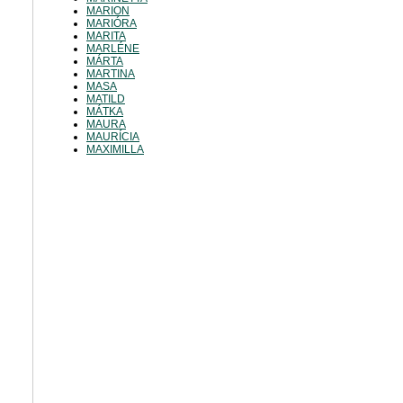
MARION
MARIÓRA
MARITA
MARLÉNE
MÁRTA
MARTINA
MASA
MATILD
MÁTKA
MAURA
MAURÍCIA
MAXIMILLA