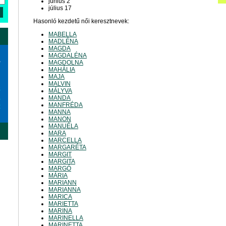
június 2
július 17
Hasonló kezdetű női keresztnevek:
MABELLA
MADLÉNA
MAGDA
MAGDALÉNA
a
MAGDOLNA
MAHÁLIA
MAJA
MALVIN
6
MÁLYVA
3
MANDA
MANFRÉDA
0
MANNA
MANON
MANUÉLA
MARA
MARCELLA
MARGARÉTA
MARGIT
MARGITA
MARGÓ
MÁRIA
MARIANN
MARIANNA
MARICA
MARIETTA
MARINA
MARINELLA
MARINETTA