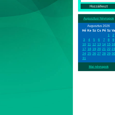
Augusztusi Névnapok
Augusztus 2026
Hé
Ke
Sz
Cs
Pé
Sz
V
1
2
3
4
5
6
7
8
9
10
11
12
13
14
15
1
17
18
19
20
21
22
2
24
25
26
27
28
29
3
31
Mai névnapok