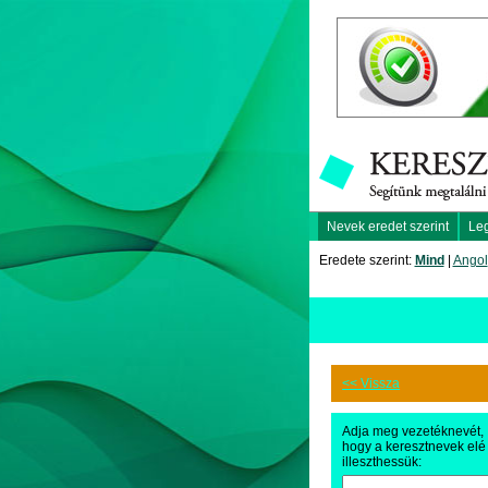
Nevek eredet szerint
Le
Eredete szerint:
Mind
|
Angol
<< Vissza
Adja meg vezetéknevét,
hogy a keresztnevek elé
illeszthessük: