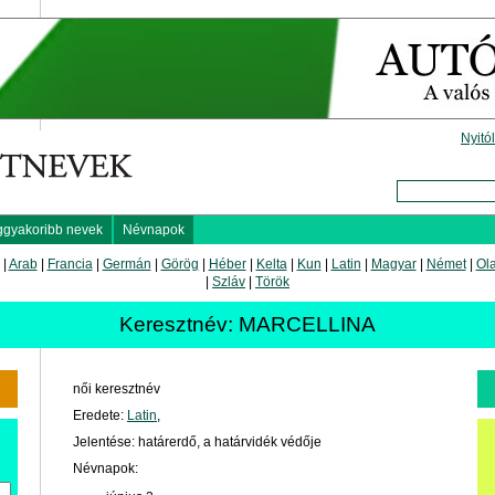
Nyitó
ggyakoribb nevek
Névnapok
|
Arab
|
Francia
|
Germán
|
Görög
|
Héber
|
Kelta
|
Kun
|
Latin
|
Magyar
|
Német
|
Ol
|
Szláv
|
Török
Keresztnév: MARCELLINA
női keresztnév
Eredete:
Latin
,
Jelentése: határerdő, a határvidék védője
Névnapok: