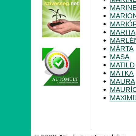
MARIN
MARIO
MARIÓ
MARITA
MARLÉ
MÁRTA
MASA
MATILD
MÁTKA
MAURA
MAURÍC
MAXIMI