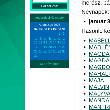
merész, bá
Névnapok:
Augusztusi Névnapok
január 
Augusztus 2026
Hé
Ke
Sz
Cs
Pé
Sz
Va
Hasonló ke
1
2
3
4
5
6
7
8
9
MABEL
10
11
12
13
14
15
16
MADLÉ
17
18
19
20
21
22
23
24
25
26
27
28
29
30
MAGDA
31
MAGDA
Mai névnapok
MAGDO
MAHÁLI
MAJA
MALVIN
MÁLYV
MANDA
MANFR