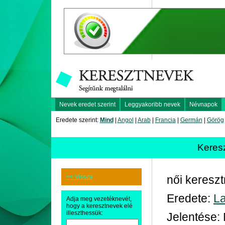
Nevek eredet szerint
Leggyakoribb nevek
Névnapok
Eredete szerint:
Mind
|
Angol
|
Arab
|
Francia
|
Germán
|
Görög
Keres
<< Vissza
női keresz
Eredete:
La
Adja meg vezetéknevét,
hogy a keresztnevek elé
illeszthessük:
Jelentése: