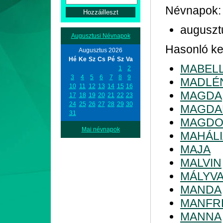
Névnapok:
auguszt
Augusztusi Névnapok
Hasonló ke
Augusztus 2026
Hé
Ke
Sz
Cs
Pé
Sz
Va
MABEL
1
2
3
4
5
6
7
8
9
MADLÉ
10
11
12
13
14
15
16
MAGDA
17
18
19
20
21
22
23
24
25
26
27
28
29
30
MAGDA
31
MAGDO
Mai névnapok
MAHÁLI
MAJA
MALVIN
MÁLYV
MANDA
MANFR
MANNA