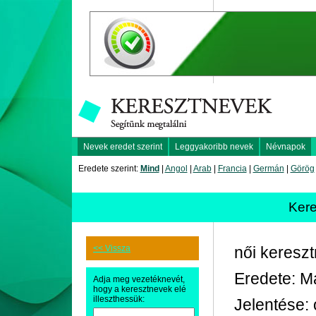
Nevek eredet szerint
Leggyakoribb nevek
Névnapok
Eredete szerint:
Mind
|
Angol
|
Arab
|
Francia
|
Germán
|
Görög
Ker
<< Vissza
női keresz
Eredete: Má
Adja meg vezetéknevét,
hogy a keresztnevek elé
illeszthessük:
Jelentése: